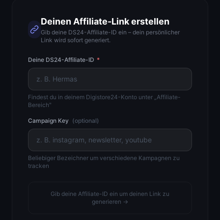
Deinen Affiliate-Link erstellen
Gib deine DS24-Affiliate-ID ein – dein persönlicher
Link wird sofort generiert.
Deine DS24-Affiliate-ID
*
Findest du in deinem Digistore24-Konto unter „Affiliate-
Bereich"
Campaign Key
(optional)
Beliebiger Bezeichner um verschiedene Kampagnen zu
tracken
Gib deine Affiliate-ID ein um deinen Link zu
generieren →