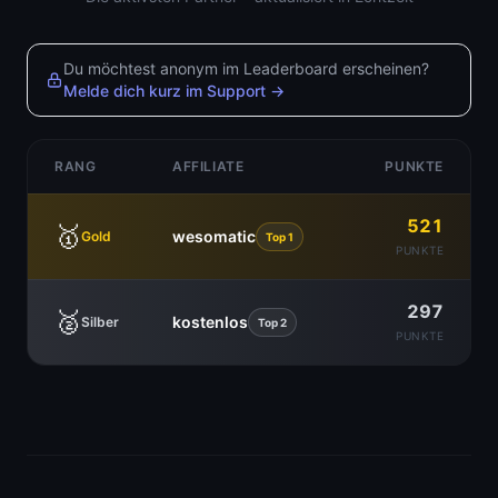
Du möchtest anonym im Leaderboard erscheinen?
Melde dich kurz im Support →
RANG
AFFILIATE
PUNKTE
521
🥇
wesomatic
Gold
Top 1
PUNKTE
297
🥈
kostenlos
Silber
Top 2
PUNKTE